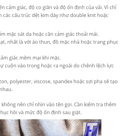
 cảm giác, độ co giãn và độ ổn định của vải. Vì chỉ
n các cấu trúc dệt kim dày như double knit hoặc
:
m mặc sát da hoặc cần cảm giác thoải mái.
ạt, nhất là với áo thun, đồ mặc nhà hoặc trang phục
cảm giác mềm mại khi mặc.
 tự cuộn vào trong hoặc ra ngoài do chênh lệch lực
on, polyester, viscose, spandex hoặc sợi pha sẽ tạo
 nhau.
y không nên chỉ nhìn vào tên gọi. Cần kiểm tra thêm
phục hồi và mức độ ổn định sau giặt.