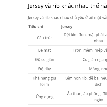
Jersey và rib khác nhau thế n
Jersey và rib khác nhau chủ yếu ở bề mặt vải
Tiêu chí
Jersey
Dệt kim đơn, mặt phải v
Cấu trúc
nhau
Bề mặt
Trơn, mềm, mép vả
Độ co giãn
Co giãn ngang
Độ dày
Mỏng, nh
Khả năng giữ
Kém hơn rib, dễ bai nế
form
đích
Áo thun, áo phông, đ
Ứng dụng
ngày