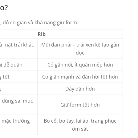
ào?
, độ co giãn và khả năng giữ form.
Rib
à mặt trái khác
Mũi đan phải – trái xen kẽ tạo gân
dọc
i dễ quăn
Có gân nổi, ít quăn mép hơn
 tốt
Co giãn mạnh và đàn hồi tốt hơn
ẹ
Dày dặn hơn
u dùng sai mục
Giữ form tốt hơn
ồ mặc thường
Bo cổ, bo tay, lai áo, trang phục
ôm sát