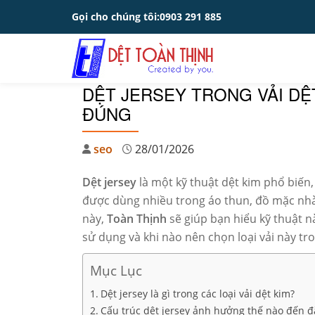
Gọi cho chúng tôi:
0903 291 885
Skip
to
content
DỆT JERSEY TRONG VẢI DỆ
ĐÚNG
seo
28/01/2026
Dệt jersey
là một kỹ thuật dệt kim phổ biến,
được dùng nhiều trong áo thun, đồ mặc nhà,
này,
Toàn Thịnh
sẽ giúp bạn hiểu kỹ thuật nà
sử dụng và khi nào nên chọn loại vải này t
Mục Lục
Dệt jersey là gì trong các loại vải dệt kim?
Cấu trúc dệt jersey ảnh hưởng thế nào đến đặ