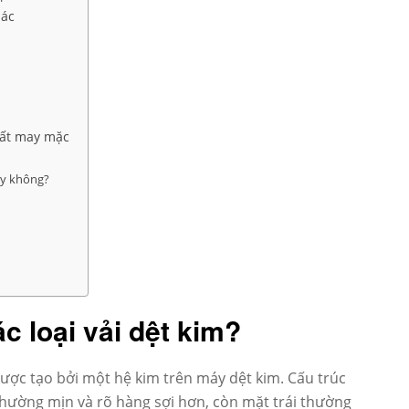
hác
uất may mặc
sey không?
ác loại vải dệt kim?
được tạo bởi một hệ kim trên máy dệt kim. Cấu trúc
 thường mịn và rõ hàng sợi hơn, còn mặt trái thường