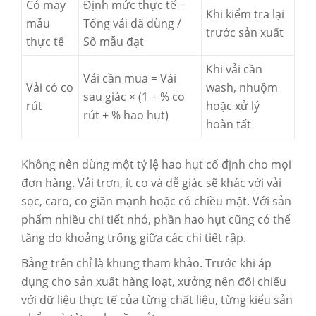
Có may
Định mức thực tế =
Khi kiểm tra lại
mẫu
Tổng vải đã dùng /
trước sản xuất
thực tế
Số mẫu đạt
Khi vải cần
Vải cần mua = Vải
Vải có co
wash, nhuộm
sau giác × (1 + % co
rút
hoặc xử lý
rút + % hao hụt)
hoàn tất
Không nên dùng một tỷ lệ hao hụt cố định cho mọi
đơn hàng. Vải trơn, ít co và dễ giác sẽ khác với vải
sọc, caro, co giãn mạnh hoặc có chiều mặt. Với sản
phẩm nhiều chi tiết nhỏ, phần hao hụt cũng có thể
tăng do khoảng trống giữa các chi tiết rập.
Bảng trên chỉ là khung tham khảo. Trước khi áp
dụng cho sản xuất hàng loạt, xưởng nên đối chiếu
với dữ liệu thực tế của từng chất liệu, từng kiểu sản