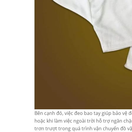
Bên cạnh đó, việc đeo bao tay giúp bảo vệ đ
hoặc khi làm việc ngoài trời hỗ trợ ngăn chặ
trơn trượt trong quá trình vận chuyển đồ vậ