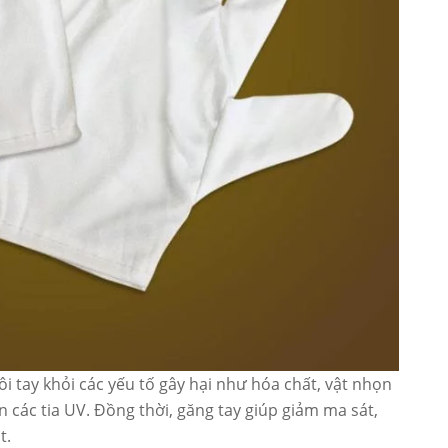
ôi tay khỏi các yếu tố gây hại như hóa chất, vật nhọn
n các tia UV. Đồng thời, găng tay giúp giảm ma sát,
t.