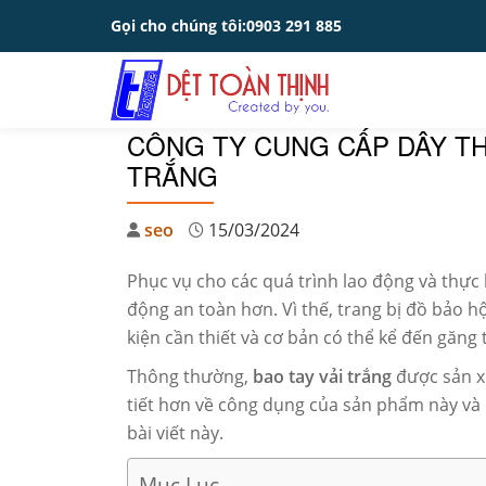
Gọi cho chúng tôi:
0903 291 885
Skip
to
content
CÔNG TY CUNG CẤP DÂY TH
TRẮNG
seo
15/03/2024
Phục vụ cho các quá trình lao động và thực 
động an toàn hơn. Vì thế, trang bị đồ bảo h
kiện cần thiết và cơ bản có thể kể đến găng t
Thông thường,
bao tay vải trắng
được sản xu
tiết hơn về công dụng của sản phẩm này và 
bài viết này.
Mục Lục