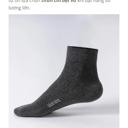
tự tin lựa chọn
thun chỉ dệt vớ
khi đặt hàng số
lượng lớn.