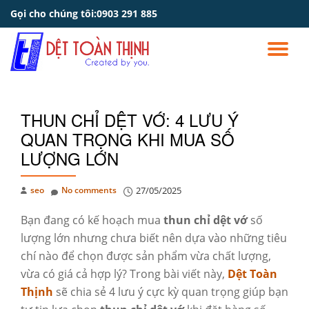
Gọi cho chúng tôi:
0903 291 885
Skip
to
TO
content
NA
THUN CHỈ DỆT VỚ: 4 LƯU Ý
QUAN TRỌNG KHI MUA SỐ
LƯỢNG LỚN
seo
No comments
27/05/2025
Bạn đang có kế hoạch mua
thun chỉ dệt vớ
số
lượng lớn nhưng chưa biết nên dựa vào những tiêu
chí nào để chọn được sản phẩm vừa chất lượng,
vừa có giá cả hợp lý? Trong bài viết này,
Dệt Toàn
Thịnh
sẽ chia sẻ 4 lưu ý cực kỳ quan trọng giúp bạn