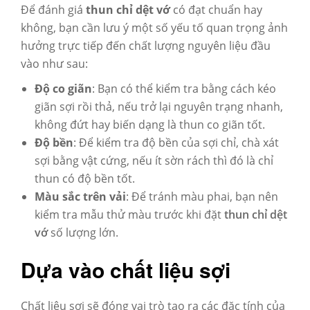
Để đánh giá
thun chỉ dệt vớ
có đạt chuẩn hay
không, bạn cần lưu ý một số yếu tố quan trọng ảnh
hưởng trực tiếp đến chất lượng nguyên liệu đầu
vào như sau:
Độ co giãn
:
Bạn có thể kiểm tra bằng cách kéo
giãn sợi rồi thả, nếu trở lại nguyên trạng nhanh,
không đứt hay biến dạng là thun co giãn tốt.
Độ bền
:
Để kiểm tra độ bền của sợi chỉ, chà xát
sợi bằng vật cứng, nếu ít sờn rách thì đó là chỉ
thun có độ bền tốt.
Màu sắc trên vải
: Để tránh màu phai, bạn nên
kiểm tra mẫu thử màu trước khi đặt
thun chỉ dệt
vớ
số lượng lớn.
Dựa vào chất liệu sợi
Chất liệu sợi s
ẽ đóng vai trò tạo ra các đặc tính của