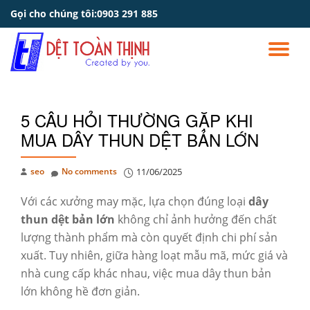
Gọi cho chúng tôi:
0903 291 885
Skip
to
TO
content
NA
5 CÂU HỎI THƯỜNG GẶP KHI
MUA DÂY THUN DỆT BẢN LỚN
seo
No comments
11/06/2025
Với các xưởng may mặc, lựa chọn đúng loại
dây
thun dệt bản lớn
không chỉ ảnh hưởng đến chất
lượng thành phẩm mà còn quyết định chi phí sản
xuất. Tuy nhiên, giữa hàng loạt mẫu mã, mức giá và
nhà cung cấp khác nhau, việc mua dây thun bản
lớn không hề đơn giản.