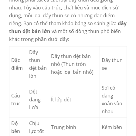
nhau. Tùy vào cấu trúc, chất liệu và mục đích sử
dụng, mỗi loại dây thun sẽ có những đặc điểm
riêng. Bạn có thể tham khảo bảng so sánh giữa
dây
thun dệt bản lớn
và một số dòng thun phổ biến
khác trong phần dưới đây:
Dây
Dây thun dệt bản
Đặc
thun
Dây thun
nhỏ (Thun tròn
điểm
dệt bản
se
hoặc loại bản nhỏ)
lớn
Sợi có
Dệt
Cấu
dạng
dạng
Ít lớp dệt
trúc
xoắn vào
lưới
nhau
Độ
Chịu
Trung bình
Kém bền
bền
lực tốt