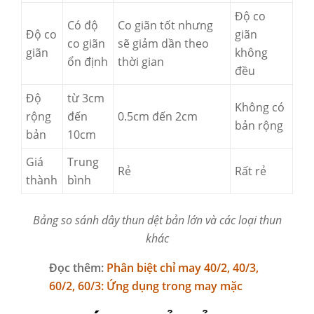
Độ co
Có độ
Co giãn tốt nhưng
Độ co
giãn
co giãn
sẽ giảm dần theo
giãn
không
ổn định
thời gian
đều
Độ
từ 3cm
Không có
rộng
đến
0.5cm đến 2cm
bản rộng
bản
10cm
Giá
Trung
Rẻ
Rất rẻ
thành
bình
Bảng so sánh dây thun dệt bản lớn và các loại thun
khác
Đọc thêm:
Phân biệt chỉ may 40/2, 40/3,
60/2, 60/3: Ứng dụng trong may mặc