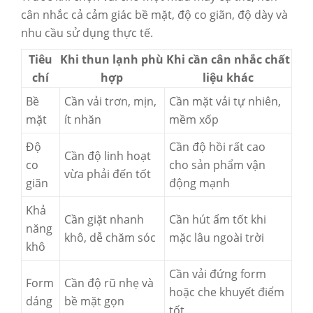
cân nhắc cả cảm giác bề mặt, độ co giãn, độ dày và
nhu cầu sử dụng thực tế.
Tiêu
Khi thun lạnh phù
Khi cần cân nhắc chất
chí
hợp
liệu khác
Bề
Cần vải trơn, mịn,
Cần mặt vải tự nhiên,
mặt
ít nhăn
mềm xốp
Độ
Cần độ hồi rất cao
Cần độ linh hoạt
co
cho sản phẩm vận
vừa phải đến tốt
giãn
động mạnh
Khả
Cần giặt nhanh
Cần hút ẩm tốt khi
năng
khô, dễ chăm sóc
mặc lâu ngoài trời
khô
Cần vải đứng form
Form
Cần độ rũ nhẹ và
hoặc che khuyết điểm
dáng
bề mặt gọn
tốt