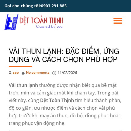
Gọi cho chúng tôi:
0903 291 885
Skip
to
TO
content
NA
VẢI THUN LẠNH: ĐẶC ĐIỂM, ỨNG
DỤNG VÀ CÁCH CHỌN PHÙ HỢP
seo
No comments
11/02/2026
Vải thun lạnh
thường được nhận biết qua bề mặt
trơn, mịn và cảm giác mát khi chạm tay. Trong bài
viết này, cùng
Dệt Toàn Thịnh
tìm hiểu thành phần,
độ co giãn, ưu nhược điểm và cách chọn vải phù
hợp trước khi may áo thun, đồ bộ, đồng phục hoặc
trang phục vận động nhẹ.