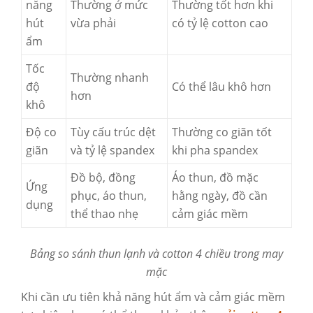
năng
Thường ở mức
Thường tốt hơn khi
hút
vừa phải
có tỷ lệ cotton cao
ẩm
Tốc
Thường nhanh
độ
Có thể lâu khô hơn
hơn
khô
Độ co
Tùy cấu trúc dệt
Thường co giãn tốt
giãn
và tỷ lệ spandex
khi pha spandex
Đồ bộ, đồng
Áo thun, đồ mặc
Ứng
phục, áo thun,
hằng ngày, đồ cần
dụng
thể thao nhẹ
cảm giác mềm
Bảng so sánh thun lạnh và cotton 4 chiều trong may
mặc
Khi cần ưu tiên khả năng hút ẩm và cảm giác mềm