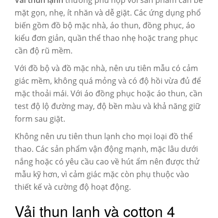
Vải thun lạnh
thường phù hợp với sản phẩm cần bề
mặt gọn, nhẹ, ít nhăn và dễ giặt. Các ứng dụng phổ
biến gồm đồ bộ mặc nhà, áo thun, đồng phục, áo
kiểu đơn giản, quần thể thao nhẹ hoặc trang phục
cần độ rũ mềm.
Với đồ bộ và đồ mặc nhà, nên ưu tiên mẫu có cảm
giác mềm, không quá mỏng và có độ hồi vừa đủ để
mặc thoải mái. Với áo đồng phục hoặc áo thun, cần
test độ lộ đường may, độ bền màu và khả năng giữ
form sau giặt.
Không nên ưu tiên thun lạnh cho mọi loại đồ thể
thao. Các sản phẩm vận động mạnh, mặc lâu dưới
nắng hoặc có yêu cầu cao về hút ẩm nên được thử
mẫu kỹ hơn, vì cảm giác mặc còn phụ thuộc vào
thiết kế và cường độ hoạt động.
Vải thun lạnh và cotton 4