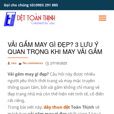
Gọi cho chúng tôi:
0903 291 885
Skip
to
TO
content
NA
VẢI GẤM MAY GÌ ĐẸP? 3 LƯU Ý
QUAN TRỌNG KHI MAY VẢI GẤM
seo
No comments
27/10/2025
Vải gấm may gì đẹp?
Câu hỏi này được nhiều
người yêu thích thời trang và may mặc truyền
thống quan tâm, bởi vải gấm không chỉ mang vẻ
đẹp trang nhã mà còn thể hiện nét tinh tế, cổ điển
rất riêng.
Trong bài viết này,
dây thun dệt
Toàn Thịnh
sẽ
mách bạn
vải gấm may gì đẹp
nhất cùng 3 lưu ý