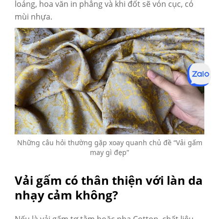
loáng, hoa văn in phẳng và khi đốt sẽ vón cục, có
mùi nhựa
.
Những câu hỏi thường gặp xoay quanh chủ đề “Vải gấm
may gì đẹp”
Vải gấm có thân thiện với làn da
nhạy cảm không?
Nếu là vải gấm tơ tằm hoặc pha Cotton, chất liệu