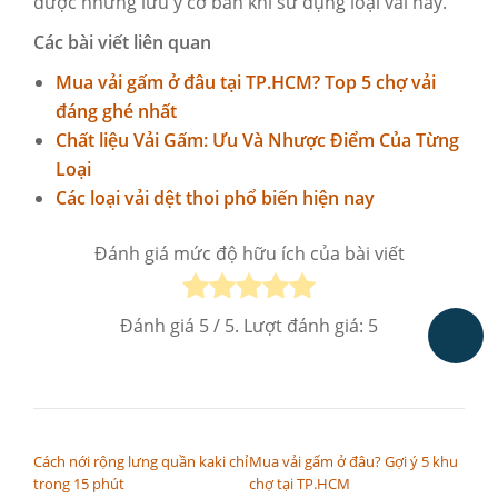
được những lưu ý cơ bản khi sử dụng loại vải này.
Các bài viết liên quan
Mua vải gấm ở đâu tại TP.HCM? Top 5 chợ vải
đáng ghé nhất
Chất liệu Vải Gấm: Ưu Và Nhược Điểm Của Từng
Loại
Các loại vải dệt thoi phổ biến hiện nay
Đánh giá mức độ hữu ích của bài viết
Đánh giá
5
/ 5. Lượt đánh giá:
5
ĐIỀU HƯỚNG BÀI VIẾT
Cách nới rộng lưng quần kaki chỉ
Mua vải gấm ở đâu? Gợi ý 5 khu
trong 15 phút
chợ tại TP.HCM