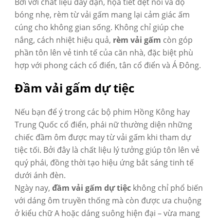
Bởi với chất liệu dày dặn, họa tiết dệt nổi và độ
bóng nhẹ, rèm từ vải gấm mang lại cảm giác ấm
cúng cho không gian sống. Không chỉ giúp che
nắng, cách nhiệt hiệu quả,
rèm vải gấm
còn góp
phần tôn lên vẻ tinh tế của căn nhà, đặc biệt phù
hợp với phong cách cổ điển, tân cổ điển và Á Đông.
Đầm vải gấm dự tiệc
Nếu bạn để ý trong các bộ phim Hồng Kông hay
Trung Quốc cổ điển, phái nữ thường diện những
chiếc đầm ôm được may từ vải gấm khi tham dự
tiệc tối. Bởi đây là chất liệu lý tưởng giúp tôn lên vẻ
quý phái, đồng thời tạo hiệu ứng bắt sáng tinh tế
dưới ánh đèn.
Ngày nay,
đầm vải gấm dự tiệc
không chỉ phổ biến
với dáng ôm truyền thống mà còn được ưa chuộng
ở kiểu chữ A hoặc dáng suông hiện đại – vừa mang