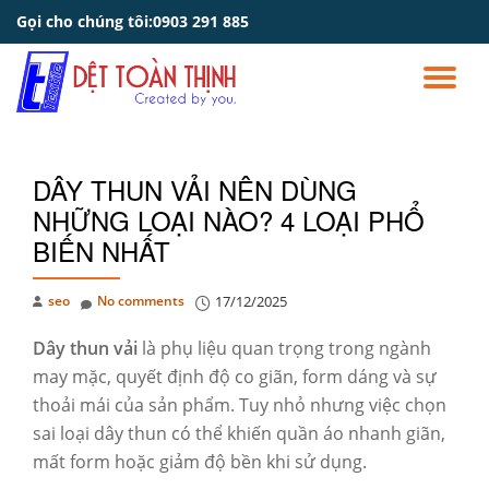
Gọi cho chúng tôi:
0903 291 885
Skip
to
TO
content
NA
DÂY THUN VẢI NÊN DÙNG
NHỮNG LOẠI NÀO? 4 LOẠI PHỔ
BIẾN NHẤT
seo
No comments
17/12/2025
Dây thun vải
là phụ liệu quan trọng trong ngành
may mặc, quyết định độ co giãn, form dáng và sự
thoải mái của sản phẩm. Tuy nhỏ nhưng việc chọn
sai loại dây thun có thể khiến quần áo nhanh giãn,
mất form hoặc giảm độ bền khi sử dụng.