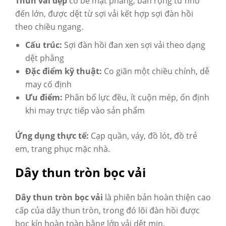
Thun vải dẹp
có bề mặt phẳng, bản rộng từ nhỏ
đến lớn, được dệt từ sợi vải kết hợp sợi đàn hồi
theo chiều ngang.
Cấu trúc:
Sợi đàn hồi đan xen sợi vải theo dạng
dệt phẳng
Đặc điểm kỹ thuật:
Co giãn một chiều chính, dễ
may cố định
Ưu điểm:
Phân bổ lực đều, ít cuộn mép, ổn định
khi may trực tiếp vào sản phẩm
Ứng dụng thực tế:
Cạp quần, váy, đồ lót, đồ trẻ
em, trang phục mặc nhà.
Dây thun tròn bọc vải
Dây thun tròn bọc vải
là phiên bản hoàn thiện cao
cấp của dây thun tròn, trong đó lõi đàn hồi được
bọc kín hoàn toàn bằng lớp vải dệt mịn.